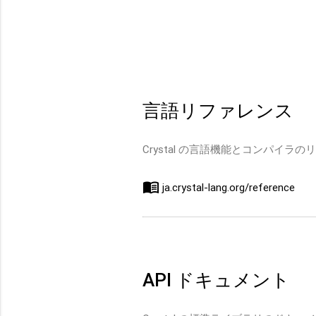
言語リファレンス
Crystal の言語機能とコンパイラ
menu_book
ja.crystal-lang.org/reference
API ドキュメント