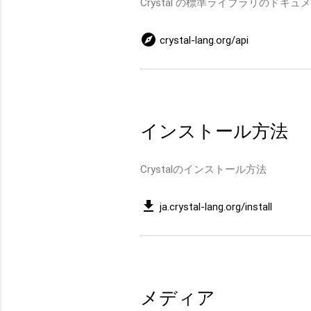
Crystal の標準ライブラリのドキュメ
explore
crystal-lang.org/api
インストール方法
Crystalのインストール方法
get_app
ja.crystal-lang.org/install
メディア